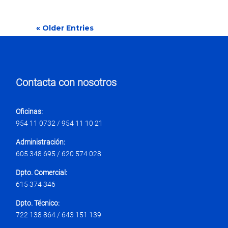
« Older Entries
Contacta con nosotros
Oficinas:
954 11 0732 / 954 11 10 21
Administración:
605 348 695 / 620 574 028
Dpto. Comercial:
615 374 346
Dpto. Técnico:
722 138 864 / 643 151 139