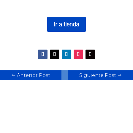
Ir a tienda
←
Anterior Post
Siguiente Post
→
Artículos relacionados